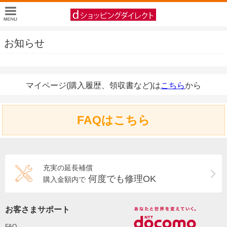
お知らせ
マイページ(購入履歴、領収書など)は
こちら
から
FAQはこちら
充実の延長補償
何度でも修理OK
購入金額内で
お客さまサポート
FAQ