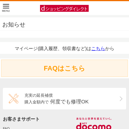
お知らせ
マイページ(購入履歴、領収書など)は
こちら
から
FAQはこちら
充実の延長補償
何度でも修理OK
購入金額内で
お客さまサポート
FAQ