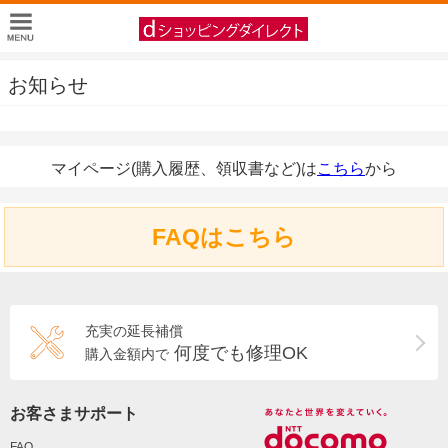
お知らせ
マイページ(購入履歴、領収書など)は
こちら
から
FAQはこちら
充実の延長補償
何度でも修理OK
購入金額内で
お客さまサポート
FAQ