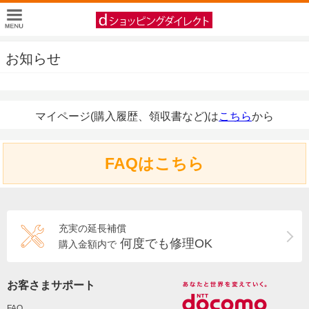
お知らせ
マイページ(購入履歴、領収書など)は
こちら
から
FAQはこちら
充実の延長補償
何度でも修理OK
購入金額内で
お客さまサポート
FAQ