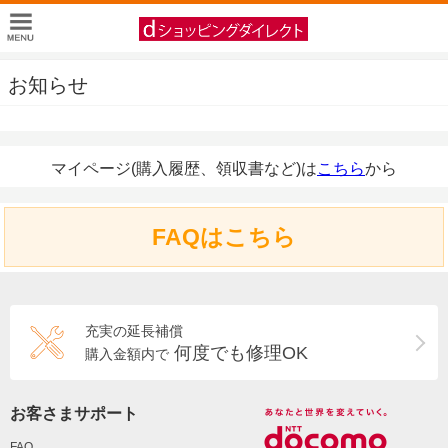
お知らせ
マイページ(購入履歴、領収書など)は
こちら
から
FAQはこちら
充実の延長補償
何度でも修理OK
購入金額内で
お客さまサポート
FAQ