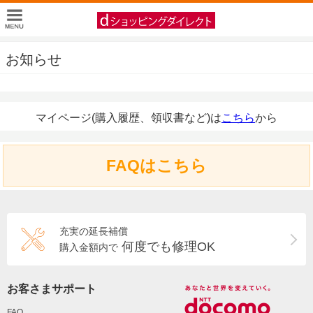
お知らせ
マイページ(購入履歴、領収書など)は
こちら
から
FAQはこちら
充実の延長補償
何度でも修理OK
購入金額内で
お客さまサポート
FAQ