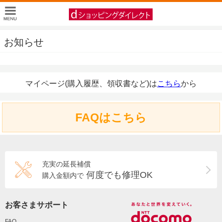
お知らせ
マイページ(購入履歴、領収書など)は
こちら
から
FAQはこちら
充実の延長補償
何度でも修理OK
購入金額内で
お客さまサポート
FAQ