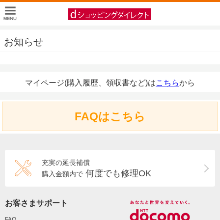
お知らせ
マイページ(購入履歴、領収書など)は
こちら
から
FAQはこちら
充実の延長補償
何度でも修理OK
購入金額内で
お客さまサポート
FAQ