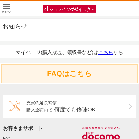
お知らせ
マイページ(購入履歴、領収書など)は
こちら
から
FAQはこちら
充実の延長補償
何度でも修理OK
購入金額内で
お客さまサポート
FAQ