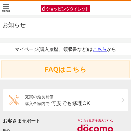
お知らせ
マイページ(購入履歴、領収書など)は
こちら
から
FAQはこちら
充実の延長補償
何度でも修理OK
購入金額内で
お客さまサポート
FAQ