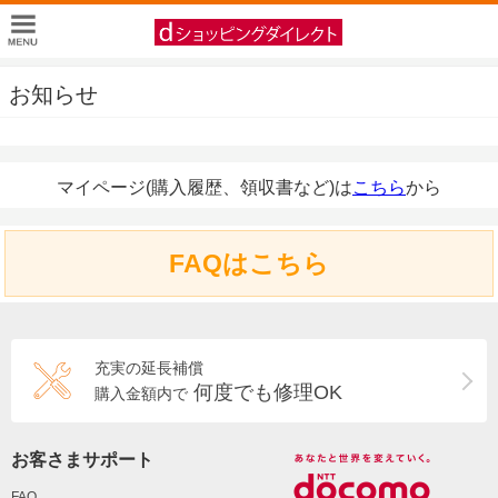
お知らせ
マイページ(購入履歴、領収書など)は
こちら
から
FAQはこちら
充実の延長補償
何度でも修理OK
購入金額内で
お客さまサポート
FAQ