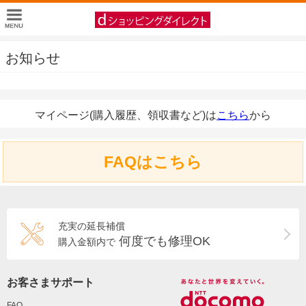
お知らせ
マイページ(購入履歴、領収書など)は
こちら
から
FAQはこちら
充実の延長補償
何度でも修理OK
購入金額内で
お客さまサポート
FAQ