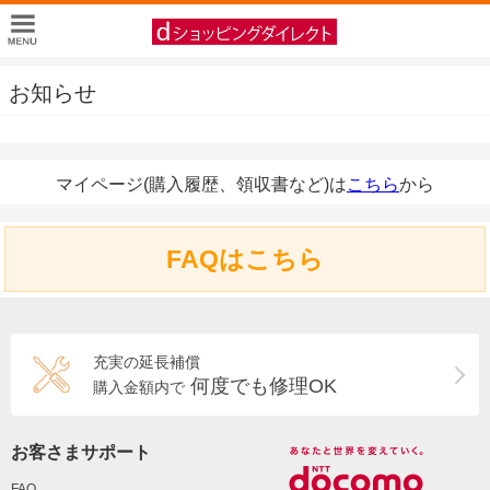
お知らせ
マイページ(購入履歴、領収書など)は
こちら
から
FAQはこちら
充実の延長補償
何度でも修理OK
購入金額内で
お客さまサポート
FAQ