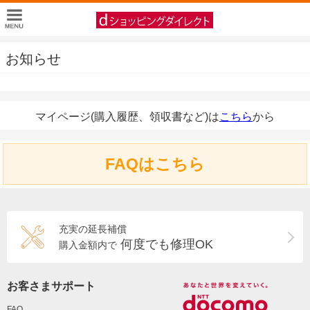
お知らせ
マイページ(購入履歴、領収書など)は
こちら
から
FAQはこちら
充実の延長補償
何度でも修理OK
購入金額内で
お客さまサポート
FAQ