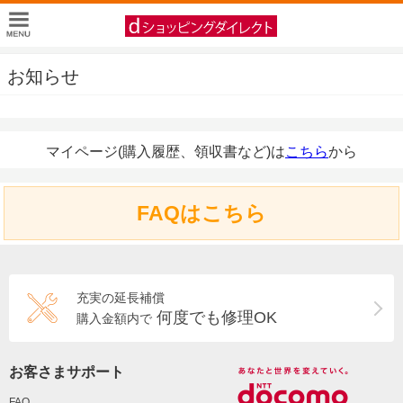
お知らせ
マイページ(購入履歴、領収書など)は
こちら
から
FAQはこちら
充実の延長補償
何度でも修理OK
購入金額内で
お客さまサポート
FAQ