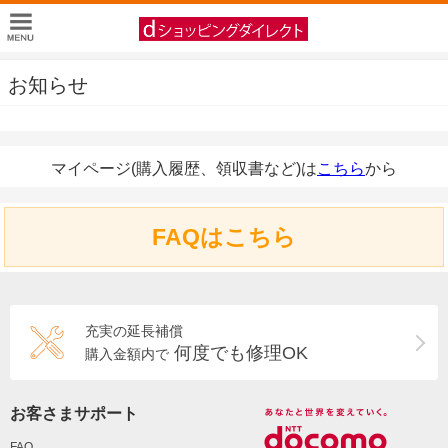
お知らせ
マイページ(購入履歴、領収書など)は
こちら
から
FAQはこちら
充実の延長補償
何度でも修理OK
購入金額内で
お客さまサポート
FAQ