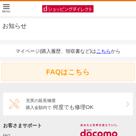
お知らせ
マイページ(購入履歴、領収書など)は
こちら
から
FAQはこちら
充実の延長補償
何度でも修理OK
購入金額内で
お客さまサポート
FAQ