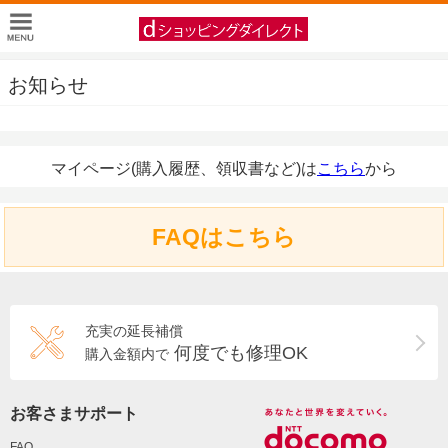
お知らせ
マイページ(購入履歴、領収書など)は
こちら
から
FAQはこちら
充実の延長補償
何度でも修理OK
購入金額内で
お客さまサポート
FAQ