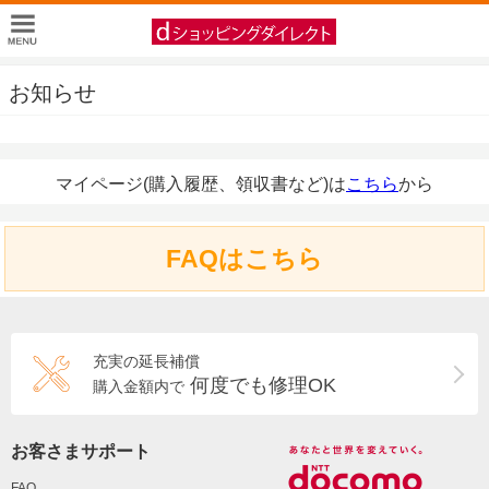
お知らせ
マイページ(購入履歴、領収書など)は
こちら
から
FAQはこちら
充実の延長補償
何度でも修理OK
購入金額内で
お客さまサポート
FAQ