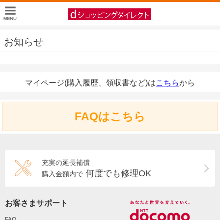
お知らせ
マイページ(購入履歴、領収書など)は
こちら
から
FAQはこちら
充実の延長補償
何度でも修理OK
購入金額内で
お客さまサポート
FAQ