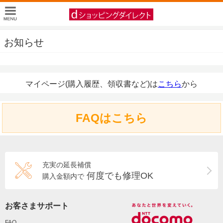
お知らせ
マイページ(購入履歴、領収書など)は
こちら
から
FAQはこちら
充実の延長補償
何度でも修理OK
購入金額内で
お客さまサポート
FAQ