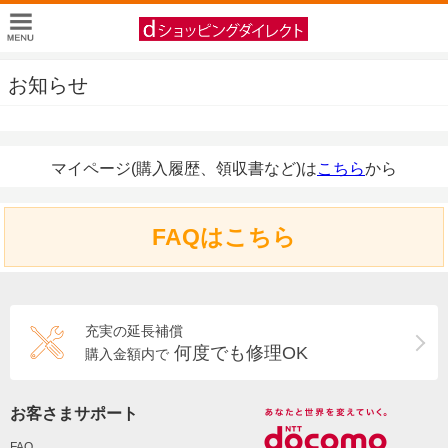
お知らせ
マイページ(購入履歴、領収書など)は
こちら
から
FAQはこちら
充実の延長補償
何度でも修理OK
購入金額内で
お客さまサポート
FAQ