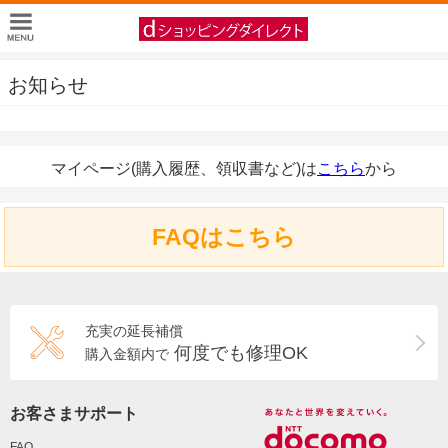
お知らせ
マイページ(購入履歴、領収書など)は
こちら
から
FAQはこちら
充実の延長補償
何度でも修理OK
購入金額内で
お客さまサポート
FAQ