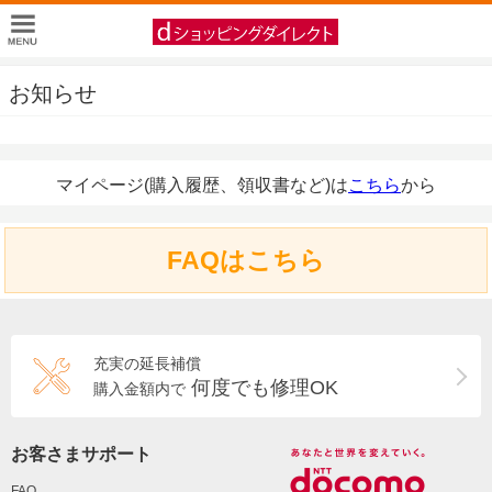
お知らせ
マイページ(購入履歴、領収書など)は
こちら
から
FAQはこちら
充実の延長補償
何度でも修理OK
購入金額内で
お客さまサポート
FAQ