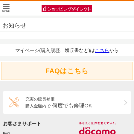
お知らせ
マイページ(購入履歴、領収書など)は
こちら
から
FAQはこちら
充実の延長補償
何度でも修理OK
購入金額内で
お客さまサポート
FAQ