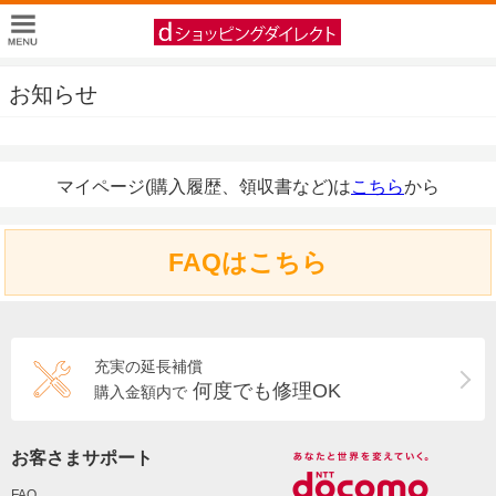
お知らせ
マイページ(購入履歴、領収書など)は
こちら
から
FAQはこちら
充実の延長補償
何度でも修理OK
購入金額内で
お客さまサポート
FAQ