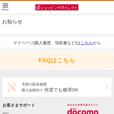
お知らせ
マイページ(購入履歴、領収書など)は
こちら
から
FAQはこちら
充実の延長補償
何度でも修理OK
購入金額内で
お客さまサポート
FAQ