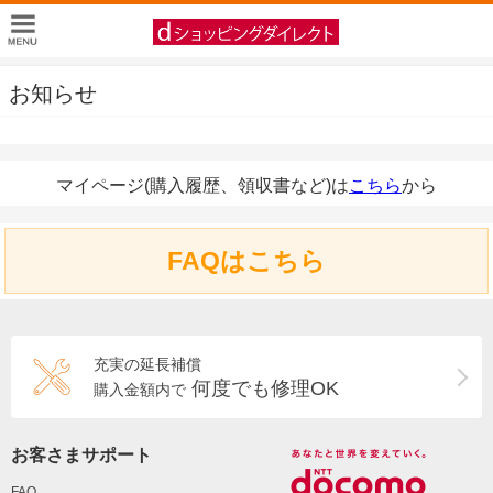
お知らせ
マイページ(購入履歴、領収書など)は
こちら
から
FAQはこちら
充実の延長補償
何度でも修理OK
購入金額内で
お客さまサポート
FAQ