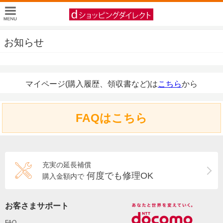
お知らせ
マイページ(購入履歴、領収書など)は
こちら
から
FAQはこちら
充実の延長補償
何度でも修理OK
購入金額内で
お客さまサポート
FAQ