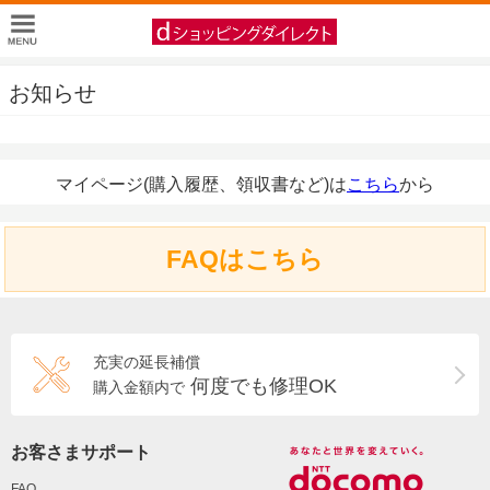
お知らせ
マイページ(購入履歴、領収書など)は
こちら
から
FAQはこちら
充実の延長補償
何度でも修理OK
購入金額内で
お客さまサポート
FAQ