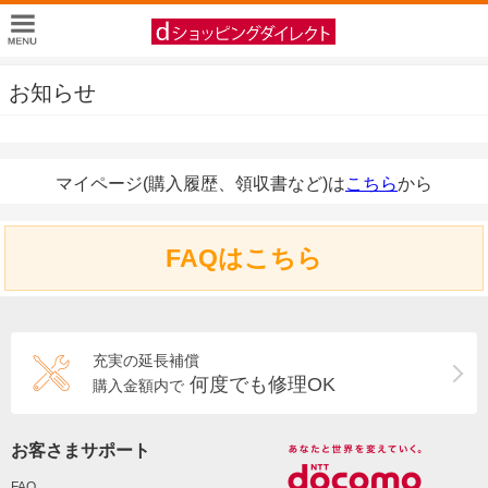
お知らせ
マイページ(購入履歴、領収書など)は
こちら
から
FAQはこちら
充実の延長補償
何度でも修理OK
購入金額内で
お客さまサポート
FAQ