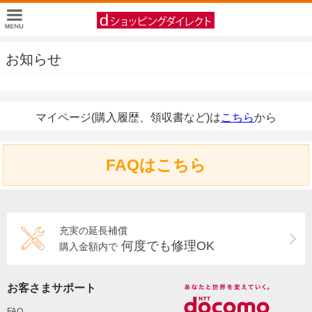
お知らせ
マイページ(購入履歴、領収書など)は
こちら
から
FAQはこちら
充実の延長補償
何度でも修理OK
購入金額内で
お客さまサポート
FAQ