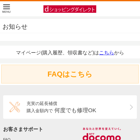
お知らせ
マイページ(購入履歴、領収書など)は
こちら
から
FAQはこちら
充実の延長補償
何度でも修理OK
購入金額内で
お客さまサポート
FAQ