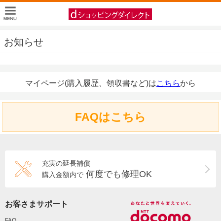
お知らせ
マイページ(購入履歴、領収書など)は
こちら
から
FAQはこちら
充実の延長補償
何度でも修理OK
購入金額内で
お客さまサポート
FAQ