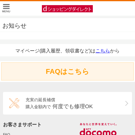
お知らせ
マイページ(購入履歴、領収書など)は
こちら
から
FAQはこちら
充実の延長補償
何度でも修理OK
購入金額内で
お客さまサポート
FAQ