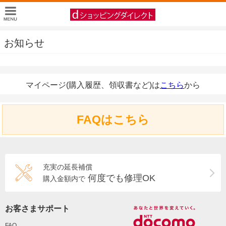
お知らせ
マイページ(購入履歴、領収書など)は
こちら
から
FAQはこちら
充実の延長補償
何度でも修理OK
購入金額内で
お客さまサポート
FAQ