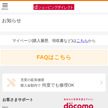
お知らせ
マイページ(購入履歴、領収書など)は
こちら
から
FAQはこちら
充実の延長補償
何度でも修理OK
購入金額内で
お客さまサポート
FAQ