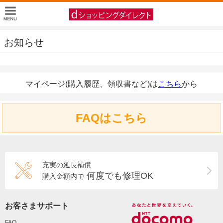
お知らせ
マイページ(購入履歴、領収書など)は
こちら
から
FAQはこちら
充実の延長補償
何度でも修理OK
購入金額内で
お客さまサポート
FAQ