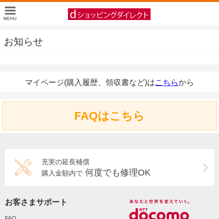
お知らせ
マイページ(購入履歴、領収書など)は
こちら
から
FAQはこちら
充実の延長補償
何度でも修理OK
購入金額内で
お客さまサポート
FAQ