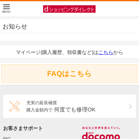
お知らせ
マイページ(購入履歴、領収書など)は
こちら
から
FAQはこちら
充実の延長補償
何度でも修理OK
購入金額内で
お客さまサポート
FAQ