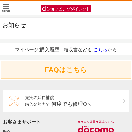
お知らせ
マイページ(購入履歴、領収書など)は
こちら
から
FAQはこちら
充実の延長補償
何度でも修理OK
購入金額内で
お客さまサポート
FAQ