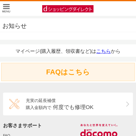
お知らせ
マイページ(購入履歴、領収書など)は
こちら
から
FAQはこちら
充実の延長補償
何度でも修理OK
購入金額内で
お客さまサポート
FAQ