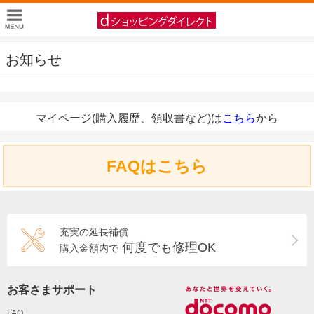
お知らせ
マイページ(購入履歴、領収書など)は
こちら
から
FAQはこちら
充実の延長補償
何度でも修理OK
購入金額内で
お客さまサポート
FAQ