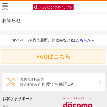
お知らせ
マイページ(購入履歴、領収書など)は
こちら
から
FAQはこちら
充実の延長補償
何度でも修理OK
購入金額内で
お客さまサポート
FAQ