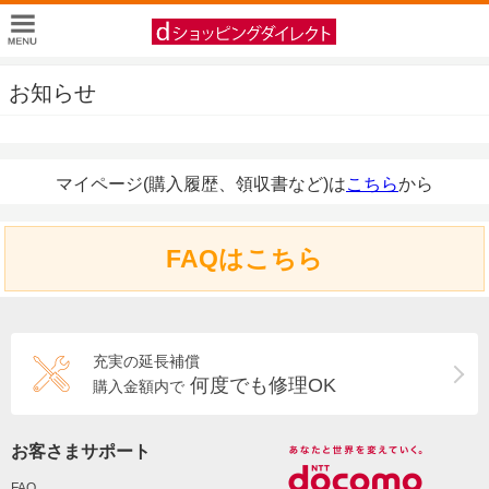
お知らせ
マイページ(購入履歴、領収書など)は
こちら
から
FAQはこちら
充実の延長補償
何度でも修理OK
購入金額内で
お客さまサポート
FAQ