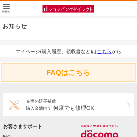
お知らせ
マイページ(購入履歴、領収書など)は
こちら
から
FAQはこちら
充実の延長補償
何度でも修理OK
購入金額内で
お客さまサポート
FAQ