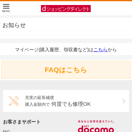
お知らせ
マイページ(購入履歴、領収書など)は
こちら
から
FAQはこちら
充実の延長補償
何度でも修理OK
購入金額内で
お客さまサポート
FAQ