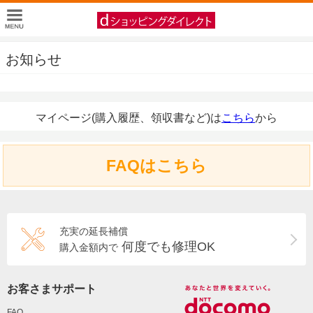
お知らせ
マイページ(購入履歴、領収書など)は
こちら
から
FAQはこちら
充実の延長補償
何度でも修理OK
購入金額内で
お客さまサポート
FAQ