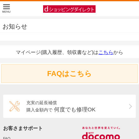
お知らせ
マイページ(購入履歴、領収書など)は
こちら
から
FAQはこちら
充実の延長補償
何度でも修理OK
購入金額内で
お客さまサポート
FAQ