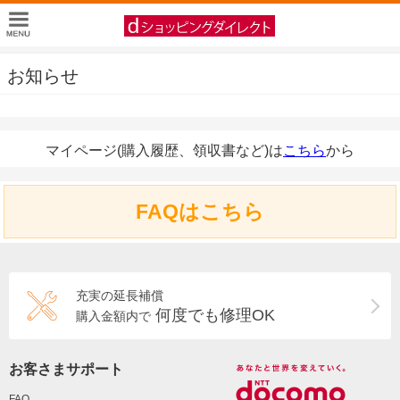
お知らせ
マイページ(購入履歴、領収書など)は
こちら
から
FAQはこちら
充実の延長補償
何度でも修理OK
購入金額内で
お客さまサポート
FAQ